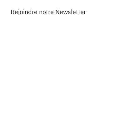
Rejoindre notre Newsletter
Prénom
*
Nom de Famille
*
Email
*
Je souhaite m'abonner à 
votre lettre d'information.
*
Envoyer