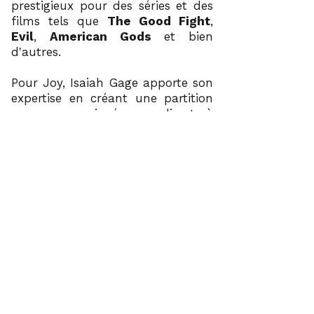
prestigieux pour des séries et des
films tels que
The Good Fight
,
Evil
,
American Gods
et bien
d'autres.
Pour Joy, Isaiah Gage apporte son
expertise en créant une partition
sur mesure jouée en direct à
chaque représentation.
Son violoncelle devient un acteur
clé de la pièce, une voix
supplémentaire tantôt intime,
tantôt universelle.
accéder à l'album
Isaiah website