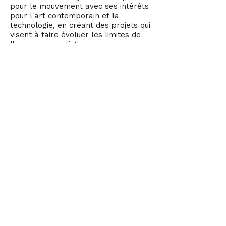
pour le mouvement avec ses intérêts
pour l'art contemporain et la
technologie, en créant des projets qui
visent à faire évoluer les limites de
l'expression artistique.
En tant que co-directeur de la
branche parisienne d'ate9, il se
consacre à la construction d'une
communauté de danse dynamique et
inclusive en Europe.
Crédit photo : Vincent Lapartient
INFORMATIONS ADMINISTRATIVES
Dans un souci de transparence,
nous publions toutes les
informations administratives
relatives à nos activités en tant