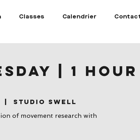
n
Classes
Calendrier
Contac
sday | 1 hour
s
  |  
Studio Swell
sion of movement research with