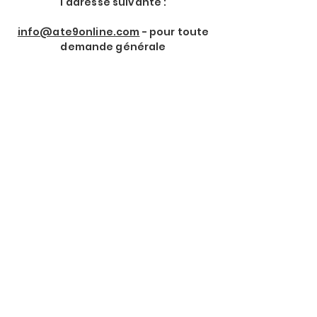
l'adresse suivante :
info@ate9online.com
- pour toute
demande générale
Rejoindre notre Newsletter
Prénom
*
Nom de Famille
*
Email
*
Je souhaite m'abonner à 
votre lettre d'information.
*