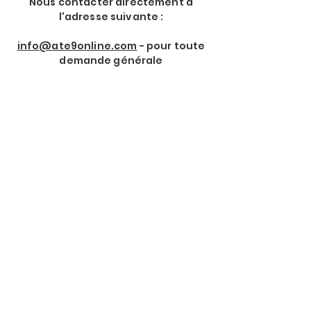
Nous contacter directement à
l'adresse suivante :
info@ate9online.com
- pour toute
demande générale
Rejoindre notre Newsletter
Prénom
*
Nom de Famille
*
Email
*
Je souhaite m'abonner à 
votre lettre d'information.
*