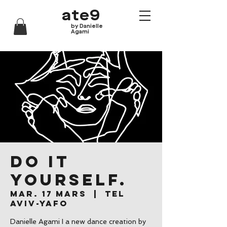
ate9
by Danielle
Agami
Do it
yourself.
mar. 17 mars
  |  
Tel
Aviv-Yafo
Danielle Agami I a new dance creation by