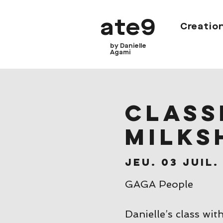
ate9
Creatio
by Danielle
Agami
CLASSE
Milks
jeu. 03 juil.
GAGA People
Danielle’s class wit