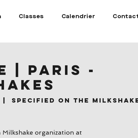
n
Classes
Calendrier
Contac
 | Paris -
hakes
  |  
Specified on the Milkshak
h Milkshake organization at