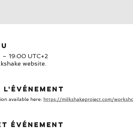
eu
00 – 19:00 UTC+2
lkshake website.
e l'événement
n available here: 
https://milkshakeproject.com/worksh
et événement