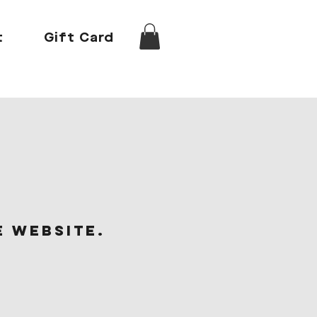
t
Gift Card
e website.