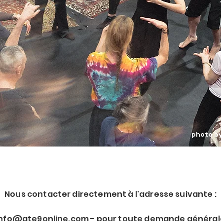
photo b
Nous contacter directement à l'adresse suivante :
info@ate9online.com
- pour toute demande général