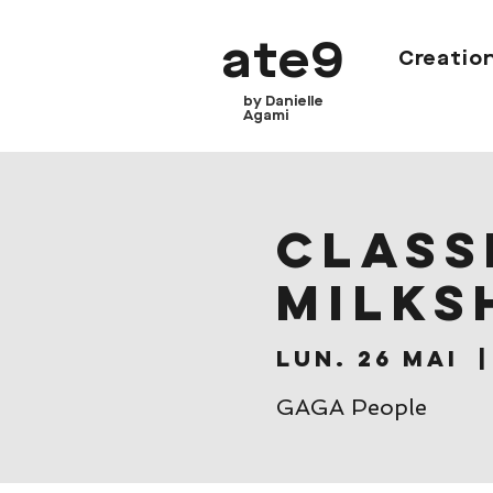
ate9
Creatio
by Danielle
Agami
CLASSE
Milks
lun. 26 mai
  |
GAGA People