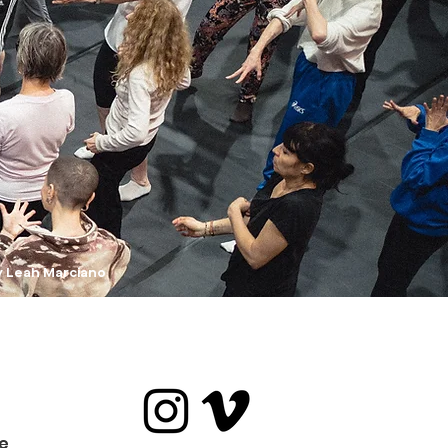
y Leah Marciano
e