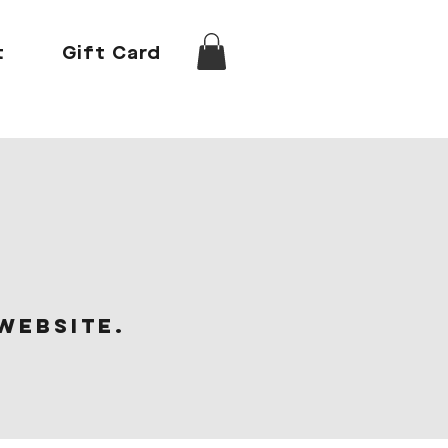
t
Gift Card
website.