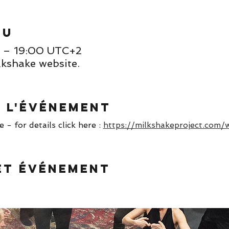
eu
0 – 19:00 UTC+2
lkshake website.
e l'événement
- for details click here : 
https://milkshakeproject.com/
et événement