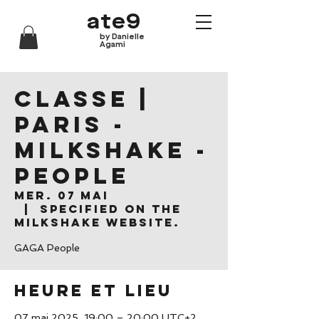
ate9
by Danielle
Agami
CLASSE |
Paris -
Milkshake -
People
mer. 07 mai
  |  
Specified on the
Milkshake website.
GAGA People
Heure et lieu
07 mai 2025, 19:00 – 20:00 UTC+2