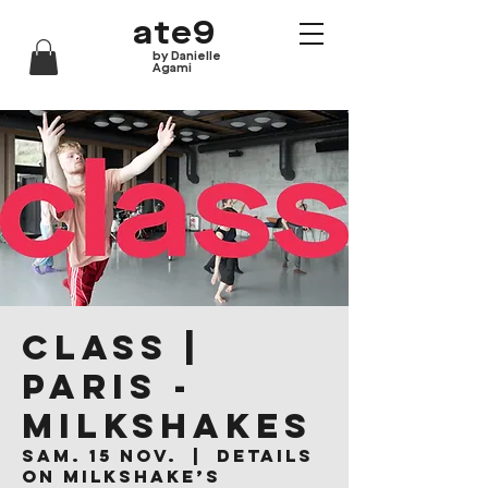
ate9
by Danielle
Agami
CLASS |
Paris -
Milkshakes
sam. 15 nov.
  |  
Details
on Milkshake’s