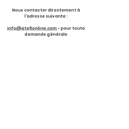
Nous contacter directement à
l'adresse suivante :
info@ate9online.com
- pour toute
demande générale
Rejoindre notre Newsletter
Prénom
*
Nom de Famille
*
Email
*