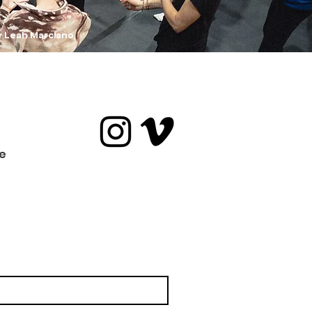
y Leah Marciano
e