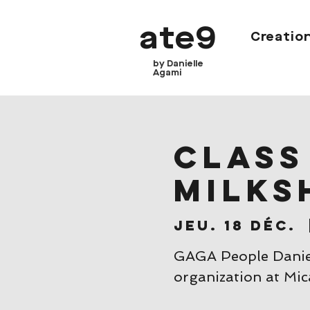
ate9
Creatio
by Danielle
Agami
CLASS 
Milks
jeu. 18 déc.
  
GAGA People Daniel
organization at Mic