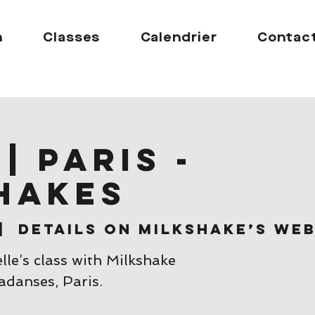
n
Classes
Calendrier
Contac
| Paris -
hakes
|  
Details on Milkshake’s web
le’s class with Milkshake
adanses, Paris.