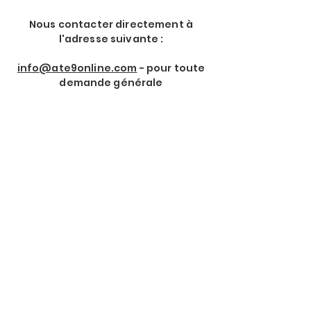
Nous contacter directement à
l'adresse suivante :
info@ate9online.com
- pour toute
demande générale
Rejoindre notre Newsletter
Prénom
*
Nom de Famille
*
Email
*