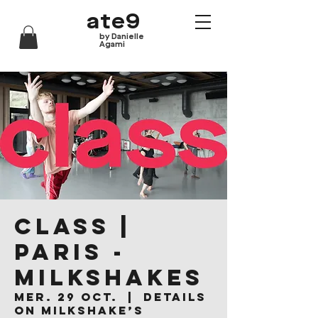
ate9
by Danielle
Agami
CLASS |
Paris -
Milkshakes
mer. 29 oct.
  |  
Details
on Milkshake’s