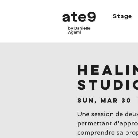
ate9
Stage
by Danielle
Agami
heali
Studi
Sun, Mar 30
  
Une session de deux
permettant d'approf
comprendre sa propr